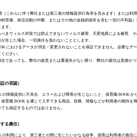
K の利用（これらに伴う弊社または第三者の情報提供行為等を含みます）または利
神的苦痛、保活活動の中断、またはその他の金銭的損失を含む一切の不利益）
します。
ずるべきウィルス対策では防止できないウィルス被害、天変地異による被害、
害が生じた場合、一切責任を負わないこととします。
 BOOK におけるデータが消去・変更されないことを保証できません。必要なデ
てください。
う場合であっても、弊社の故意または重過失がない限り、弊社の責任は直接か
保証の否認）
OK の情報提供に不具合、エラーおよび障害が生じないこと、保育園 BOOK 
保育園 BOOK を通じて入手できる商品、役務、情報などが利用者の期待を
いても保証するものではありません。
対する責任）
OK の利用により、第三者との間に生じたいかなる紛争、損害は利用者の責任