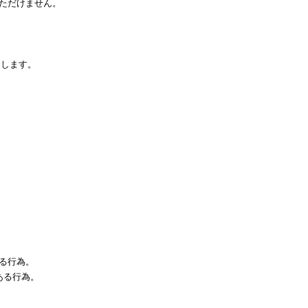
ただけません。
とします。
する行為。
ある行為。