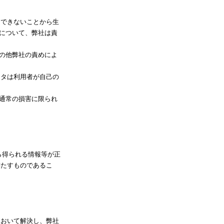
用できないことから生
について、弊社は責
その他弊社の責めによ
ータは利用者が自己の
つ通常の損害に限られ
から得られる情報等が正
満たすものであるこ
において解決し、弊社