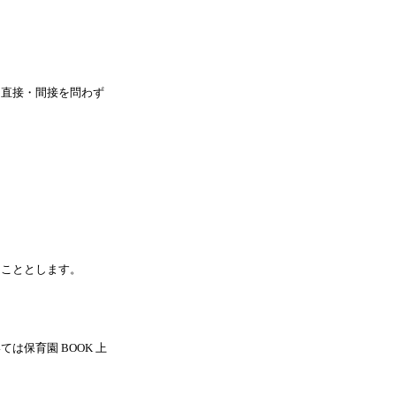
し直接・間接を問わず
ることとします。
は保育園 BOOK 上