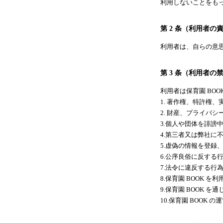
利用しないことをも
第 2 条（利用者の
利用者は、自らの意思
第 3 条（利用者の
利用者は保育園 BO
1. 著作権、特許権
2. 財産、プライバ
3.個人や団体を誹謗
4.第三者又は弊社に
5.虚偽の情報を登録
6.公序良俗に反する
7.法令に違反する行
8.保育園 BOOK
9.保育園 BOOK
10.保育園 BOO