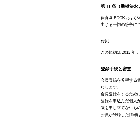
第 11 条（準拠法
保育園 BOOK およ
生じる一切の紛争に
付則
この規約は 2022 年 
登録手続と審査
会員登録を希望する
なします。
会員登録をするため
登録を申込んだ個人
議を申し立てないも
会員が登録した情報