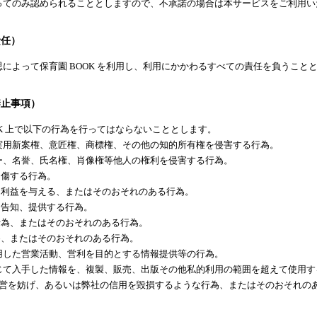
ってのみ認められることとしますので、不承諾の場合は本サービスをご利用い
責任）
によって保育園 BOOK を利用し、利用にかかわるすべての責任を負うこと
禁止事項）
OK 上で以下の行為を行ってはならないこととします。
、実用新案権、意匠権、商標権、その他の知的所有権を侵害する行為。
シー、名誉、氏名権、肖像権等他人の権利を侵害する行為。
中傷する行為。
不利益を与える、またはそのおそれのある行為。
、告知、提供する行為。
行為、またはそのおそれのある行為。
為、またはそのおそれのある行為。
 を利用した営業活動、営利を目的とする情報提供等の行為。
 を通じて入手した情報を、複製、販売、出版その他私的利用の範囲を超えて使用
K の運営を妨げ、あるいは弊社の信用を毀損するような行為、またはそのおそれの