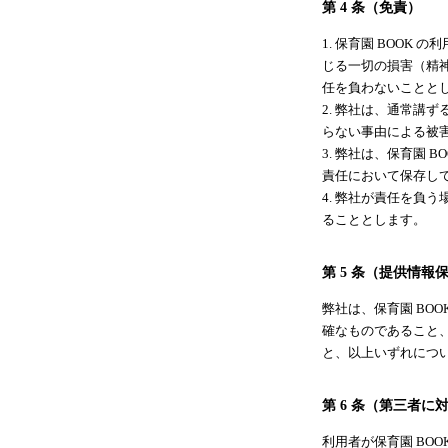
第 4 条（免責）
1. 保育園 BOO
じる一切の損害（精
任を負わないことと
2. 弊社は、通常講
らない事由による被
3. 弊社は、保育園
責任において保存し
4. 弊社が責任を負
ることとします。
第 5 条（提供情報
弊社は、保育園 BO
確なものであること、
と、以上いずれにつ
第 6 条（第三者に
利用者が保育園 BO